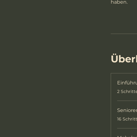
haben.
Über
Einführ
.
2 Schritt
Seniore
.
16 Schrit