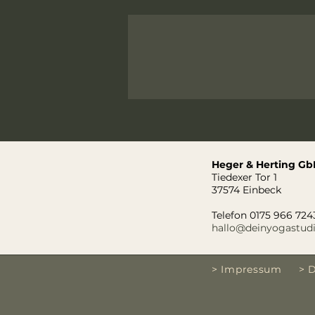
Heger & Herting Gb
Tiedexer Tor 1
37574 Einbeck
Telefon 0175 966 724
hallo@deinyogastud
> Impressum
> 