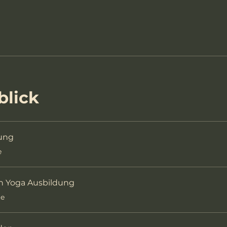
blick
ung
e
n Yoga Ausbildung
te