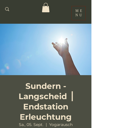
ME
NU
Sundern -
Langscheid ⎟
Endstation
Erleuchtung
Sa., 05. Sept.
  |  
Yogarausch