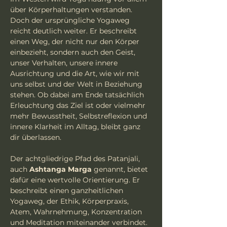
über Körperhaltungen verstanden. 
Doch der ursprüngliche Yogaweg 
reicht deutlich weiter. Er beschreibt 
einen Weg, der nicht nur den Körper 
einbezieht, sondern auch den Geist, 
unser Verhalten, unsere innere 
Ausrichtung und die Art, wie wir mit 
uns selbst und der Welt in Beziehung 
stehen. Ob dabei am Ende tatsächlich 
Erleuchtung das Ziel ist oder vielmehr 
mehr Bewusstheit, Selbstreflexion und 
innere Klarheit im Alltag, bleibt ganz 
dir überlassen.
Der achtgliedrige Pfad des Patanjali, 
auch 
Ashtanga Marga
 genannt, bietet 
dafür eine wertvolle Orientierung. Er 
beschreibt einen ganzheitlichen 
Yogaweg, der Ethik, Körperpraxis, 
Atem, Wahrnehmung, Konzentration 
und Meditation miteinander verbindet. 