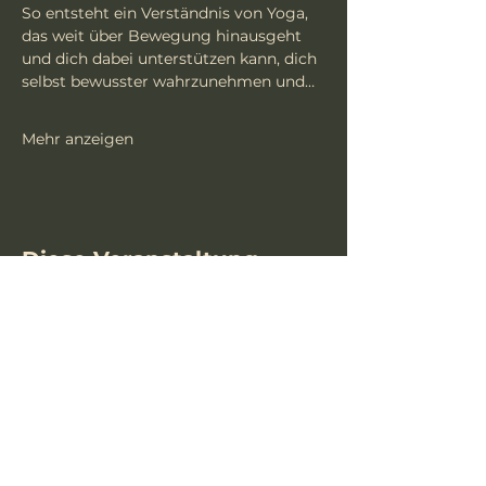
So entsteht ein Verständnis von Yoga, 
das weit über Bewegung hinausgeht 
und dich dabei unterstützen kann, dich 
selbst bewusster wahrzunehmen und…
Mehr anzeigen
Diese Veranstaltung
teilen
> Impressum
> Datenschutz
> Allgemeine