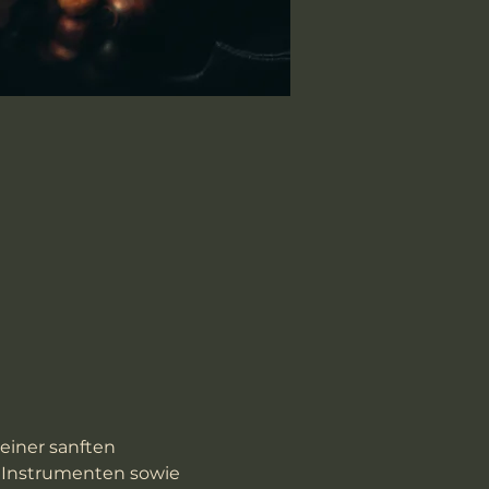
einer sanften 
 Instrumenten sowie 