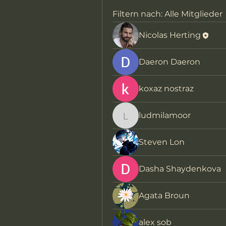
Filtern nach:
Alle Mitglieder
Nicolas Herting
Daeron Daeron
koxaz nostraz
ludmilamoor
ludmilamoor
Steven Lon
Dasha Shaydenkova
Agata Broun
alex sob