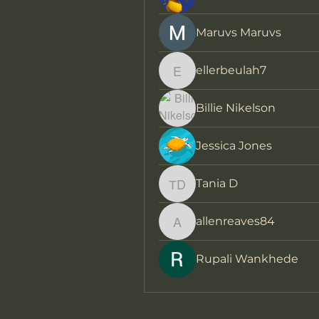
Maruvs Maruvs
ellerbeulah7
ellerbeulah7
Billie Nikelson
Jessica Jones
Тania D
Тania D
allenreaves84
allenreaves84
Rupali Wankhede