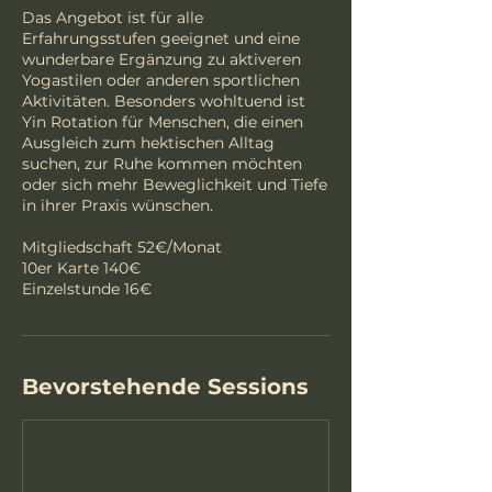
Das Angebot ist für alle
Erfahrungsstufen geeignet und eine
wunderbare Ergänzung zu aktiveren
Yogastilen oder anderen sportlichen
Aktivitäten. Besonders wohltuend ist
Yin Rotation für Menschen, die einen
Ausgleich zum hektischen Alltag
suchen, zur Ruhe kommen möchten
oder sich mehr Beweglichkeit und Tiefe
in ihrer Praxis wünschen.
Mitgliedschaft 52€/Monat
10er Karte 140€
Einzelstunde 16€
Bevorstehende Sessions