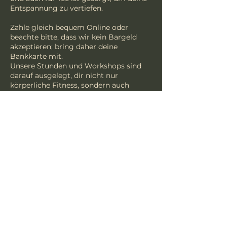
Entspannung zu vertiefen.
Zahle gleich bequem Online oder
beachte bitte, dass wir kein Bargeld
akzeptieren; bring daher deine
Bankkarte mit.
Unsere Stunden und Workshops sind
darauf ausgelegt, dir nicht nur
körperliche Fitness, sondern auch
geistige Ruhe zu schenken. ​
Stornobedingungen:
Eine Stornierung ist bis 48 Stunden vor
beginn möglich - bitte informiere uns
rechtzeitig!
Kontaktangaben
Hallenplan 3, Einbeck, Germany