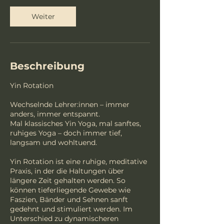
M
Weiter
i
n
.
Beschreibung
Yin Rotation
Wechselnde Lehrer:innen – immer
anders, immer entspannt.
Mal klassisches Yin Yoga, mal sanftes,
ruhiges Yoga – doch immer tief,
langsam und wohltuend.
Yin Rotation ist eine ruhige, meditative
Praxis, in der die Haltungen über
längere Zeit gehalten werden. So
können tieferliegende Gewebe wie
Faszien, Bänder und Sehnen sanft
gedehnt und stimuliert werden. Im
Unterschied zu dynamischeren