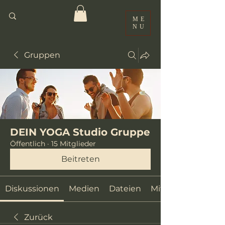
ME
NU
Gruppen
DEIN YOGA Studio Gruppe
Öffentlich
·
15 Mitglieder
Beitreten
Diskussionen
Medien
Dateien
Mitglieder
Zurück